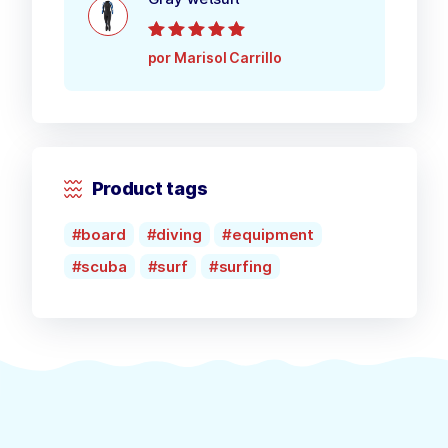
Valorado con
5
por Marisol Carrillo
de 5
Product tags
board
diving
equipment
scuba
surf
surfing