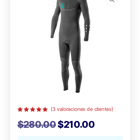
(
3
valoraciones de clientes)
Valorado con
3
$
280.00
$
210.00
5.00
de 5 en
base a
valoraciones
de clientes