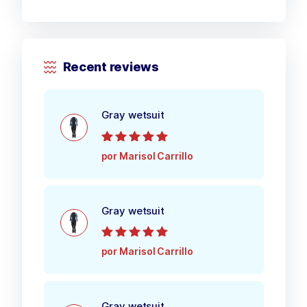
Recent reviews
Gray wetsuit
Valorado con
5
por Marisol Carrillo
de 5
Gray wetsuit
Valorado con
5
por Marisol Carrillo
de 5
Gray wetsuit