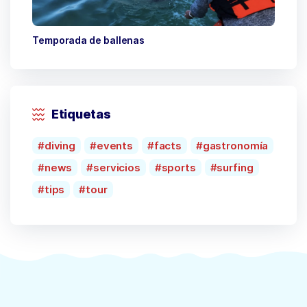
Temporada de ballenas
Etiquetas
diving
events
facts
gastronomía
news
servicios
sports
surfing
tips
tour