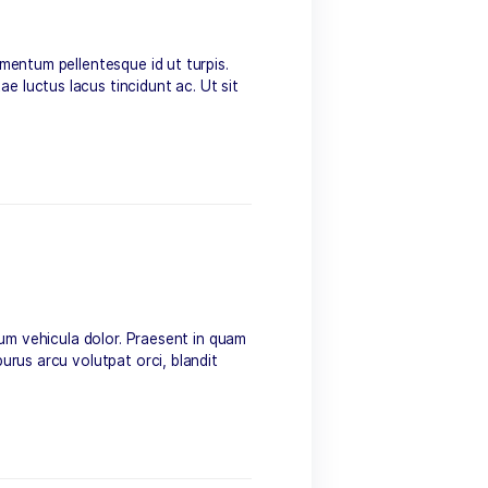
 risus vel lorem condimentum pellentesque id ut turpis.
uctor enim quam, vitae luctus lacus tincidunt ac. Ut sit
eu tellus quis, fermentum vehicula dolor. Praesent in quam