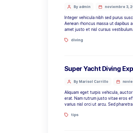
Colonias de Lob
By admin
novi
Integer vehicula nibh sed 
Aenean rhoncus massa ut d
amet justo et nisl cursus
diving
Super Yacht Div
By Marisol Carrillo
Aliquam eget turpis vehicu