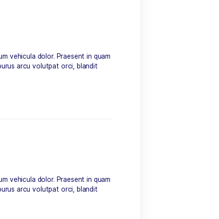
venenatis tristique, purus arcu volutpat orci, blandit
eu tellus quis, fermentum vehicula dolor. Praesent in quam
venenatis tristique, purus arcu volutpat orci, blandit