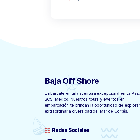
Super Yacht Div
By Marisol Carrillo
Aliquam eget turpis vehicu
erat. Nam rutrum justo vit
varius nisl orci ut arcu. 
tips