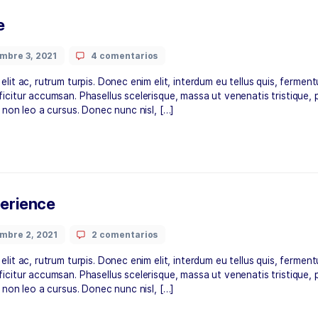
ae eros efficitur accumsan. Phasellus scelerisque, massa ut 
Sed pharetra non leo a cursus. Donec nunc nisl, […]
erience
noviembre 3, 2021
4 comentarios
la, auctor elit ac, rutrum turpis. Donec enim elit, interdum 
ae eros efficitur accumsan. Phasellus scelerisque, massa ut 
Sed pharetra non leo a cursus. Donec nunc nisl, […]