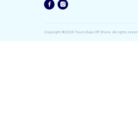
Baja Off Shore
Embárcate en una aventura excepcional
BCS, México. Nuestros tours y eventos
embarcación te brindan la oportunidad 
extraordinaria diversidad del Mar de Co
Redes Sociales
Copyright ©2026 Tours Baja Off Shore. All 