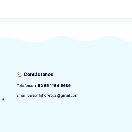
ing Experience
noviembre 2, 2021
2 comentarios
la, auctor elit ac, rutrum turpis. Donec enim elit, interdum 
ae eros efficitur accumsan. Phasellus scelerisque, massa ut 
Sed pharetra non leo a cursus. Donec nunc nisl, […]