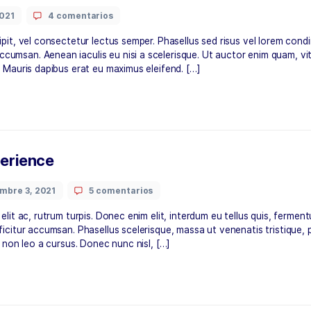
os
embre 3, 2021
4 comentarios
purus suscipit, vel consectetur lectus semper. Phasellus sed
apibus accumsan. Aenean iaculis eu nisi a scelerisque. Ut a
 vestibulum. Mauris dapibus erat eu maximus eleifend. […]
ing Experience
noviembre 3, 2021
5 comentarios
la, auctor elit ac, rutrum turpis. Donec enim elit, interdum 