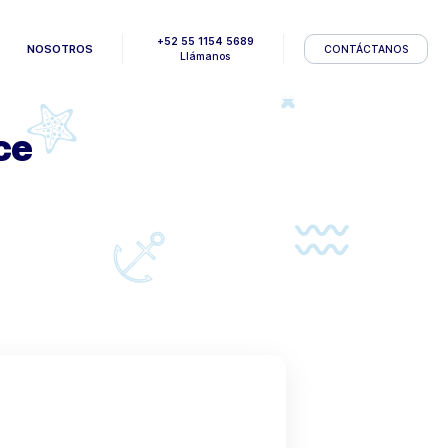
+52 55 1154 56
HOME
NOSOTROS
Llámanos
xperience
perience