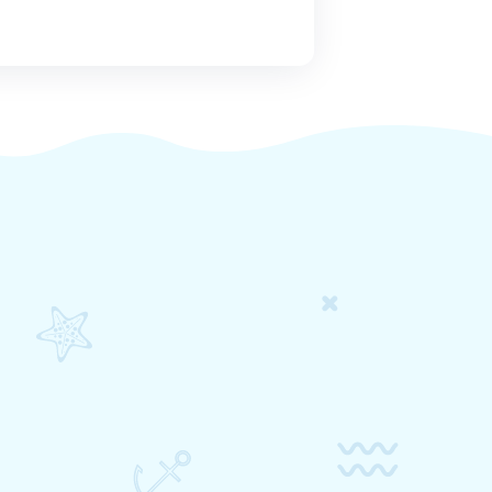
eu tellus quis, fermentum vehicula dolor. Praesent in quam
venenatis tristique, purus arcu volutpat orci, blandit