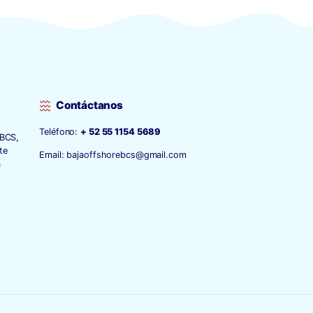
Blue be
Surfing 4/3mm Wetsuit
$
280.00
$
210.00
1
2
3
→