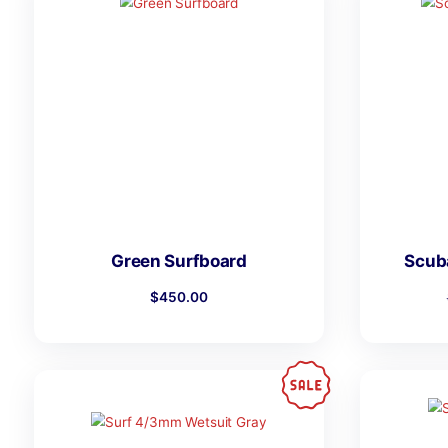
$
270.00