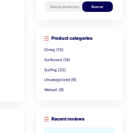
(
Valorado con
$
450.00
5.00
Valorado con
5
de 5
de 5
Search by
Product c
(13)
Diving
(14)
Surfboard
(32)
Surfing