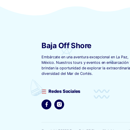
Green Surfboard
$
450.00