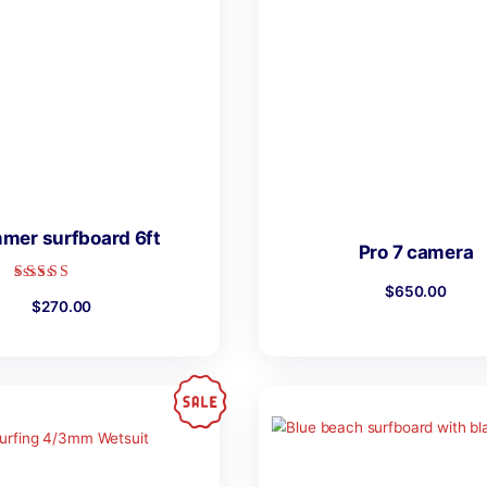
Scuba Diving Equipment
$
120.00
$
100.00