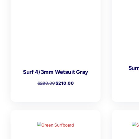
Green Surfboard
$
450.00