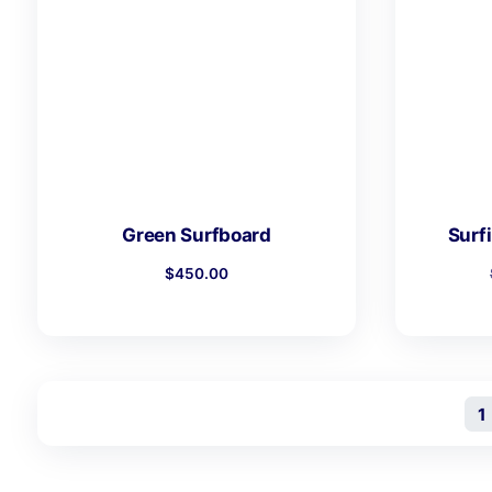
Surf 4/3mm Wetsuit Gray
$
280.00
$
210.00