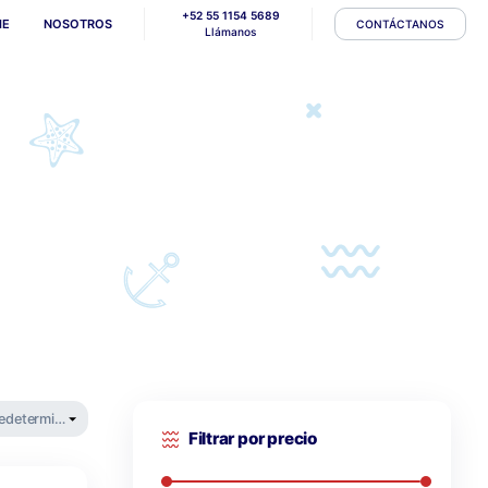
+52 55 1154 56
HOME
NOSOTROS
Llámanos
pment
>
equipment