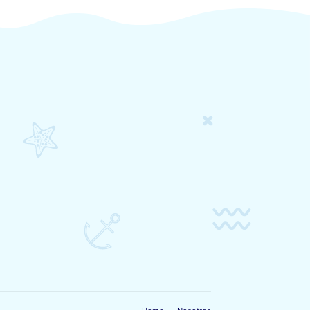
ach surfboard with black
strokes
$
450.00